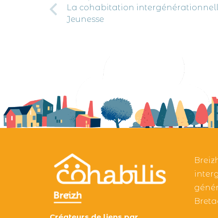
La cohabitation intergénérationnell
Jeunesse
Breiz
inter
génér
Breta
Créateurs de liens par