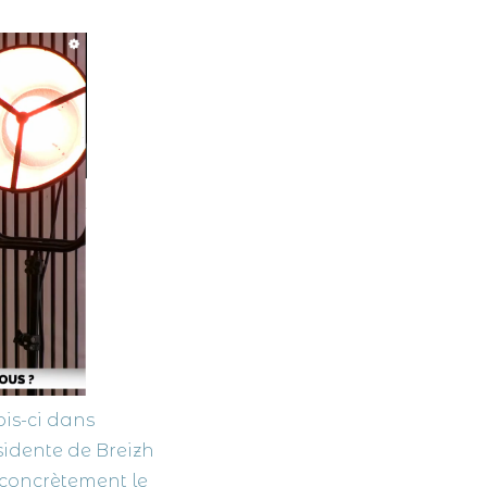
ois-ci dans
sidente de Breizh
concrètement le