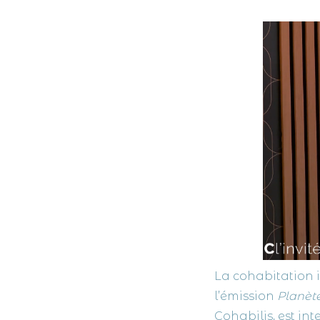
La cohabitation i
l’émission
Planète
Cohabilis, est in