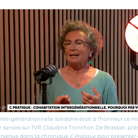
ntergénérationnelle solidaire était à l’honneur ce m
 Seniors
sur TVR. Claudine Tronchon De Brassier, pré
tervenue dans la chronique
C Pratique
pour présenter 