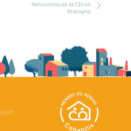
Rencontres de la CIS en
Bretagne
CARSAT