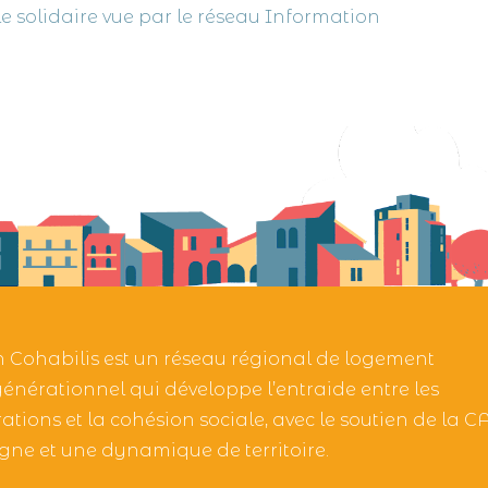
e solidaire vue par le réseau Information
h Cohabilis est un réseau régional de logement
générationnel qui développe l’entraide entre les
ations et la cohésion sociale, avec le soutien de la 
gne et une dynamique de territoire.